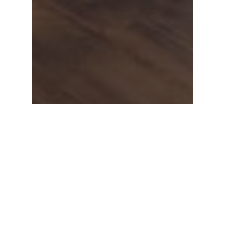
Nouvelles
Les employées du CPE
et les RSGE ont eu
l’opportunité de
participer à une
formation sur
l’éducation par la